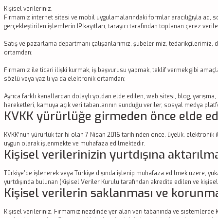
Kişisel verileriniz,
Firmamız internet sitesi ve mobil uygulamalarındaki formlar aracılığıyla ad, soyad
gerçekleştirilen işlemlerin IP kayıtları, tarayıcı tarafından toplanan çerez veril
Satış ve pazarlama departmanı çalışanlarımız, şubelerimiz, tedarikçilerimiz, diğe
ortamdan;
Firmamız ile ticari ilişki kurmak, iş başvurusu yapmak, teklif vermek gibi amaçla
sözlü veya yazılı ya da elektronik ortamdan;
Ayrıca farklı kanallardan dolaylı yoldan elde edilen, web sitesi, blog, yarış
hareketleri, kamuya açık veri tabanlarının sunduğu veriler, sosyal medya platf
KVKK yürürlüğe girmeden önce elde edil
KVKK’nun yürürlük tarihi olan 7 Nisan 2016 tarihinden önce, üyelik, elektronik 
uygun olarak işlenmekte ve muhafaza edilmektedir.
Kişisel verilerinizin yurtdışına aktarılm
Türkiye’de işlenerek veya Türkiye dışında işlenip muhafaza edilmek üzere, yu
yurtdışında bulunan (Kişisel Veriler Kurulu tarafından akredite edilen ve kişi
Kişisel verilerin saklanması ve korunm
Kişisel verileriniz, Firmamız nezdinde yer alan veri tabanında ve sistemlerde 