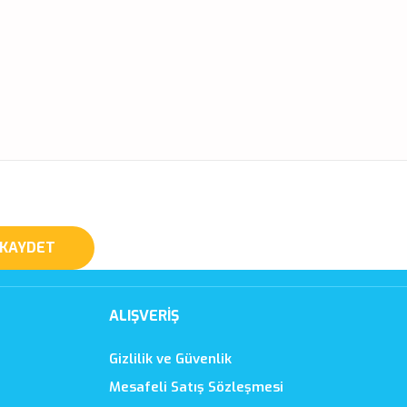
KAYDET
ALIŞVERİŞ
Gizlilik ve Güvenlik
Mesafeli Satış Sözleşmesi