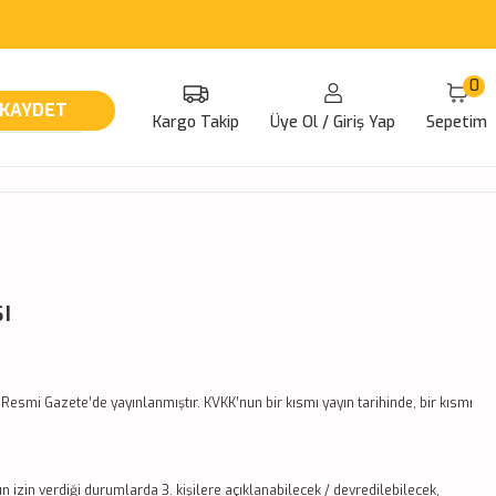
0
KAYDET
Kargo Takip
Üye Ol / Giriş Yap
Sepetim
ı
Resmi Gazete’de yayınlanmıştır. KVKK’nun bir kısmı yayın tarihinde, bir kısmı
 izin verdiği durumlarda 3. kişilere açıklanabilecek / devredilebilecek,