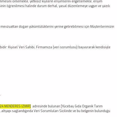
lenmesini önlemekle, yetkisiz kişilerin erişimlerini engellemekle, erişim
lmesinin öğrenilmesi halinde durum derhal, yasal düzenlemeye uygun ve yazılı
mevzuattan doğan yükümlülüklerini yerine getirebilmesi için Müşterilerimizin
ibidir: Kişisel Veri Sahibi, Firmamıza (veri sorumlusu) başvurarak kendisiyle
,
:24 MENDERES İZMİR]
adresinde bulunan [Yücebaş Gıda Organik Tarım
l altyapı sağlandığında Veri Sorumluları Sicilinde ve bu belgenin bulunduğu