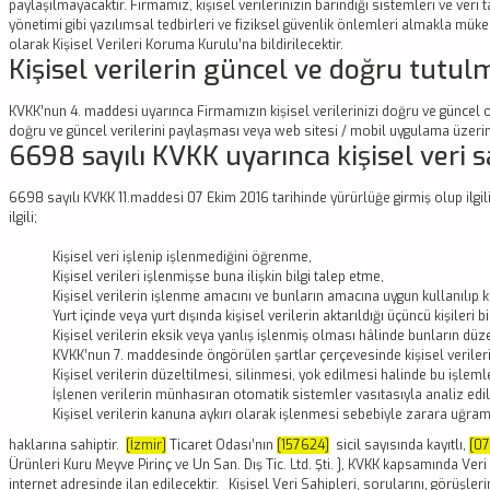
paylaşılmayacaktır. Firmamız, kişisel verilerinizin barındığı sistemleri ve veri 
yönetimi gibi yazılımsal tedbirleri ve fiziksel güvenlik önlemleri almakla mük
olarak Kişisel Verileri Koruma Kurulu’na bildirilecektir.
Kişisel verilerin güncel ve doğru tutul
KVKK’nun 4. maddesi uyarınca Firmamızın kişisel verilerinizi doğru ve güncel
doğru ve güncel verilerini paylaşması veya web sitesi / mobil uygulama üzer
6698 sayılı KVKK uyarınca kişisel veri s
6698 sayılı KVKK 11.maddesi 07 Ekim 2016 tarihinde yürürlüğe girmiş olup ilgili
ilgili;
Kişisel veri işlenip işlenmediğini öğrenme,
Kişisel verileri işlenmişse buna ilişkin bilgi talep etme,
Kişisel verilerin işlenme amacını ve bunların amacına uygun kullanılıp
Yurt içinde veya yurt dışında kişisel verilerin aktarıldığı üçüncü kişileri b
Kişisel verilerin eksik veya yanlış işlenmiş olması hâlinde bunların düz
KVKK’nun 7. maddesinde öngörülen şartlar çerçevesinde kişisel verileri
Kişisel verilerin düzeltilmesi, silinmesi, yok edilmesi halinde bu işlemler
İşlenen verilerin münhasıran otomatik sistemler vasıtasıyla analiz edil
Kişisel verilerin kanuna aykırı olarak işlenmesi sebebiyle zarara uğram
haklarına sahiptir.
[İzmir]
Ticaret Odası’nın
[157624]
sicil sayısında kayıtlı,
[0
Ürünleri Kuru Meyve Pirinç ve Un San. Dış Tic. Ltd. Şti. ], KVKK kapsamında V
internet adresinde ilan edilecektir. Kişisel Veri Sahipleri, sorularını, görüşleri