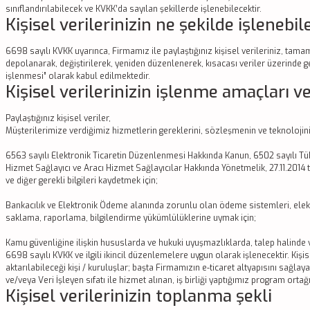
sınıflandırılabilecek ve KVKK’da sayılan şekillerde işlenebilecektir.
Kişisel verilerinizin ne şekilde işlenebil
6698 sayılı KVKK uyarınca, Firmamız ile paylaştığınız kişisel verileriniz, tam
depolanarak, değiştirilerek, yeniden düzenlenerek, kısacası veriler üzerinde ge
işlenmesi” olarak kabul edilmektedir.
Kişisel verilerinizin işlenme amaçları v
Paylaştığınız kişisel veriler,
Müşterilerimize verdiğimiz hizmetlerin gereklerini, sözleşmenin ve teknolojini
6563 sayılı Elektronik Ticaretin Düzenlenmesi Hakkında Kanun, 6502 sayılı Tü
Hizmet Sağlayıcı ve Aracı Hizmet Sağlayıcılar Hakkında Yönetmelik, 27.11.2014 t
ve diğer gerekli bilgileri kaydetmek için;
Bankacılık ve Elektronik Ödeme alanında zorunlu olan ödeme sistemleri, elek
saklama, raporlama, bilgilendirme yükümlülüklerine uymak için;
Kamu güvenliğine ilişkin hususlarda ve hukuki uyuşmazlıklarda, talep halinde v
6698 sayılı KVKK ve ilgili ikincil düzenlemelere uygun olarak işlenecektir. Kişis
aktarılabileceği kişi / kuruluşlar; başta Firmamızın e-ticaret altyapısını sağlaya
ve/veya Veri İşleyen sıfatı ile hizmet alınan, iş birliği yaptığımız program ortağı k
Kişisel verilerinizin toplanma şekli