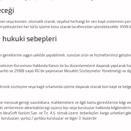
eceği
amen veya kısmen, otomatik olarak, veyahut herhangi bir veri kayıt sisteminin pa
rçekleştirilen her türlü işleme konu olarak tarafımızdan işlenebilecektir. KVKK k
e hukuki sebepleri
n gereklerine uygun şekilde yapabilmek, sunulan ürün ve hizmetlerimizi geliştire
keticinin Korunması Hakkında Kanun ile bu düzenlemelere dayanak yapılarak hazı
arihli ve 29188 sayılı RG’de yayınlanan Mesafeli Sözleşmeler Yönetmeliği ve diğer
tronik sözleşme veya kağıt ortamında işleme dayanak olacak tüm kayıt ve belgel
e mevzuat gereği savcılıklara, mahkemelere ve ilgili kamu görevlilerine bilgi ve
el verilerinizin aktarılabileceği üçüncü kişi veya kuruluşlar hakkında bilgilendirm
n IdeaSoft Yazılım San. ve Tic. A.Ş. olmak üzere, tedarikçiler, kargo şirketleri gib
uruluşları, yurtiçi / yurtdışı kuruluşlar ve diğer 3. kişilerdir.