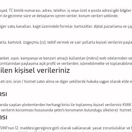
, TC kimlik numarası, adres, telefon, iş veya özel e-posta adresi gibi bilgiler ile
eri ile gezinme süre ve detaylarını içeren veriler, konum verileri şeklinde;
r satış kanalları, kağıt üzerindeki formlar, kartvizitler, dijital pazarlama ve çağ
rla, kartvizit, özgeçmiş (cv), teklif vermek ve sair yollarla kişisel verilerini pay
ma, anket, oyun, kampanya ve benzeri amaçlı kullanılan (mikro) web sitelerinden 
ormlarından paylaşıma açık profil ve verilerden; işlenebilmekte ve toplanabilme
en kişisel verileriniz
ileti izni, ürün / hizmet satın alma ve diğer şekillerde hukuka uygun olarak elde 
ası
karıda sayılan yöntemlerden herhangi birisi ile toplanmış kişisel verileriniz 
sel verilerin korunması hususunda yeterli korumanın bulunduğu ülkelere) hizmet ar
ası
KVKK’nun 12. maddesi gereğince gizli olarak saklanacak; yasal zorunluluklar ve b