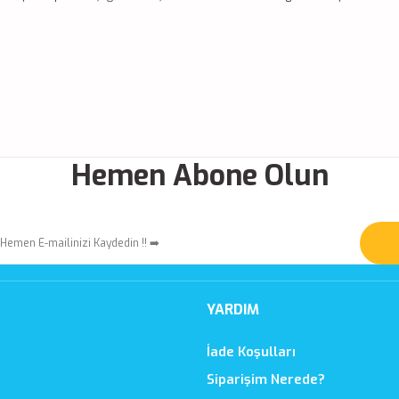
Hemen Abone Olun
YARDIM
İade Koşulları
Siparişim Nerede?