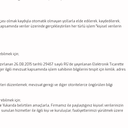
rçası olmak kaydıyla otomatik olmayan yollarla elde edilerek, kaydedilerek,
apsamında veriler üzerinde gerçekleştirilen her türlü işlem "kişisel verilerin
bilmek için;
rlanan 26.08.2015 tarihli 29457 sayılı RG’de yayınlanan Elektronik Ticarette
 ilgili mevzuat kapsamında işlem sahibinin bilgilerini tespit için kimlik, adres
eri düzenlemek; mevzuat gereği ve diğer otoritelerce öngörülen bilgi
rebilmek için;
e Yukarıda belirtilen amaçlarla, Firmamız ile paylaştığınız kişisel verilerinizin
i sunulan hizmetler ile ilgili kişi ve kuruluşlar, faaliyetlerimizi yürütmek üzere