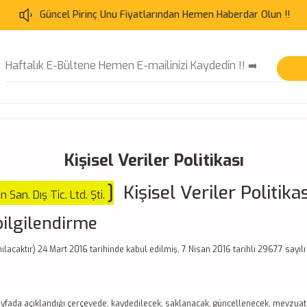
Güncel Pirinç Unu Fiyatlarından Hemen Haberdar Olun !!
Kişisel Veriler Politikası
]
Kişisel Veriler Politikas
San. Dış Tic. Ltd. Şti.
bilgilendirme
caktır) 24 Mart 2016 tarihinde kabul edilmiş, 7 Nisan 2016 tarihli 29677 sayılı 
ayfada açıklandığı çerçevede; kaydedilecek, saklanacak, güncellenecek, mevzuatın