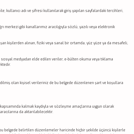
; kullanıcı adı ve şifresi kullanılarak giriş yapılan sayfalardaki tercihleri,
rı merkezi gibi kanallarımız aracılığıyla sözlü, yazılı veya elektronik
laşan kişilerden alınan, fiziki veya sanal bir ortamda, yüz yüze ya da mesafeli,
ve sosyal medyadan elde edilen veriler, e-bülten okuma veya tıklama
ktedir.
edilmiş olan kişisel verileriniz de bu belgede düzenlenen şart ve koşullara
KVKK kapsamında kalmak kaydıyla ve sözleşme amaçlarına uygun olarak
acılarına da aktarılabilecektir.
u belgede belirtilen düzenlemeler haricinde hiçbir şekilde üçüncü kişilerle