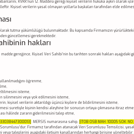
tabanlarını, KVKK’nun 12. Maddesi gereği kişisel verilerin hukuka aykırı olarak iş
elleftir. Kişisel verilerin yasal olmayan yollarla başkaları tarafından elde edi
ması
 olarak tutma yükümlülüğü bulunmaktadır. Bu kapsamda Firmamızın yürürlükteki 
inden güncellemesi gerekmektedir.
ahibinin hakları
 madde gereğince, Kişisel Veri Sahibi’nin bu tarihten sonraki hakları aşağıdaki g
 kullanılmadığını öğrenme,
ilme,
eltilmesini isteme,
n silinmesini veya yok edilmesini isteme,
in, kişisel verilerin aktarıldığı üçüncü kişilere de bildirilmesini isteme,
mesi suretiyle kişinin kendisi aleyhine bir sonucun ortaya çıkmasına itiraz etme
ası hâlinde zararın giderilmesini talep etme,
733038447300013]
MERSİS numarasına sahip,
[İTOB OSB MAH. 10005 SOK. NO
eri Sorumlusu’dur. Firmamız tarafından atanacak Veri Sorumlusu Temsilcisi, yasa
ni veya taleplerini aşağıdaki iletişim kanallarından herhangi birisine yöneltebilir: