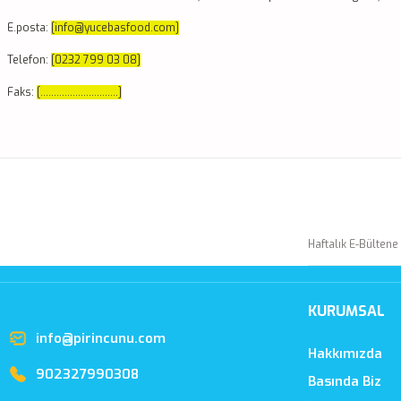
E.posta:
[info@yucebasfood.com]
Telefon:
[0232 799 03 08]
Faks:
[.............................]
KURUMSAL
info@pirincunu.com
Hakkımızda
902327990308
Basında Biz