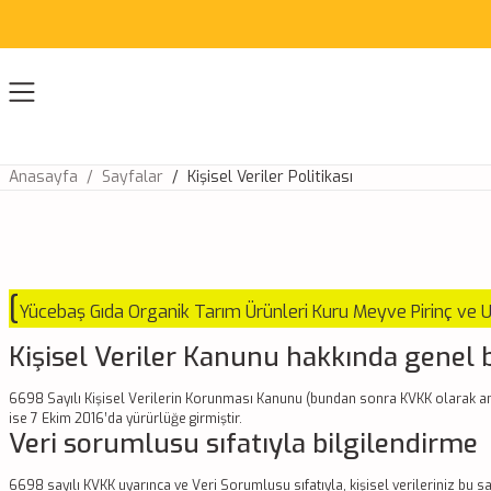
Anasayfa
Sayfalar
Kişisel Veriler Politikası
[
Yücebaş Gıda Organik Tarım Ürünleri Kuru Meyve Pirinç ve Un 
Kişisel Veriler Kanunu hakkında genel 
6698 Sayılı Kişisel Verilerin Korunması Kanunu (bundan sonra KVKK olarak anıla
ise 7 Ekim 2016’da yürürlüğe girmiştir.
Veri sorumlusu sıfatıyla bilgilendirme
6698 sayılı KVKK uyarınca ve Veri Sorumlusu sıfatıyla, kişisel verileriniz bu s