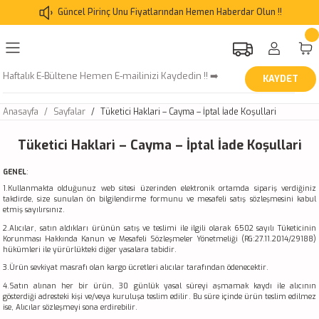
Güncel Pirinç Unu Fiyatlarından Hemen Haberdar Olun !!
KAYDET
Anasayfa
Sayfalar
Tüketici Haklari – Cayma – İptal İade Koşullari
Tüketici Haklari – Cayma – İptal İade Koşullari
GENEL
:
1.Kullanmakta olduğunuz web sitesi üzerinden elektronik ortamda sipariş verdiğiniz
takdirde, size sunulan ön bilgilendirme formunu ve mesafeli satış sözleşmesini kabul
etmiş sayılırsınız.
2.Alıcılar, satın aldıkları ürünün satış ve teslimi ile ilgili olarak 6502 sayılı Tüketicinin
Korunması Hakkında Kanun ve Mesafeli Sözleşmeler Yönetmeliği (RG:27.11.2014/29188)
hükümleri ile yürürlükteki diğer yasalara tabidir.
3.Ürün sevkiyat masrafı olan kargo ücretleri alıcılar tarafından ödenecektir.
4.Satın alınan her bir ürün, 30 günlük yasal süreyi aşmamak kaydı ile alıcının
gösterdiği adresteki kişi ve/veya kuruluşa teslim edilir. Bu süre içinde ürün teslim edilmez
ise, Alıcılar sözleşmeyi sona erdirebilir.