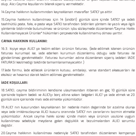
olup, Alıcı Cayma koşullarını bilerek sipariş vermektedir.
14.Cayma hakkının kullanımından kaynaklanan masraflar SATICI’ ya aittir.
15.Cayma hakkının kullanılması için 14 (ondört) günlük süre içinde SATICI' ya iadeli
taahhütlü posta, faks, e-posta veya SATICI tarafından bildirilen yöntem ile yazılı veya ilgili
yöntemle bildirimde bulunulması ve ürünün işbu sözleşmede düzenlenen "Cayma Hakkı
Kullanılamayacak Ürünler" hükümleri çerçevesinde kullanılmamış olması şarttır.
CAYMA HAKKININ KULLANIMI:
16.3. kişiye veya ALICI’ ya teslim edilen ürünün faturası, (İade edilmek istenen ürünün
faturası kurumsal ise, iade ederken kurumun düzenlemiş olduğu iade faturası ile
gönderilmesi gerekmektedir. Faturası kurumlar adına düzenlenen sipariş iadeleri İADE
FATURASI kesilmediği takdirde tamamlanamayacaktır.)
17.İade formu, İade edilecek ürünlerin kutusu, ambalajı, varsa standart aksesuarları ile
eksiksiz ve hasarsız olarak teslim edilmesi gerekmektedir.
İADE KOŞULLARI:
18.SATICI, cayma bildiriminin kendisine ulaşmasından itibaren en geç 10 günlük süre
içerisinde toplam bedeli ve ALICI’yı borç altına sokan belgeleri ALICI’ ya iade etmek ve 20
günlük süre içerisinde malı iade almakla yükümlüdür.
19.ALICI’ nın kusurundan kaynaklanan bir nedenle malın değerinde bir azalma olursa
veya iade imkânsızlaşırsa ALICI kusuru oranında SATICI’ nın zararlarını tazmin etmekle
yükümlüdür. Ancak cayma hakkı süresi içinde malın veya ürünün usulüne uygun
kullanılması sebebiyle meydana gelen değişiklik ve bozulmalardan ALICI sorumlu
değildir.
20.Cayma hakkının kullanılması nedeniyle SATICI tarafından düzenlenen kampanya