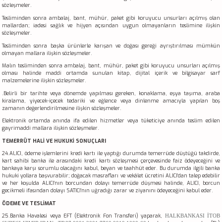
sözleşmeler.
Tesliminden sonra ambalaj, bant, mühür, paket gibi koruyucu unsurları açılmış olan
mallardan; iadesi sağlık ve hijyen açısından uygun olmayanların teslimine ilişkin
sözleşmeler.
Tesliminden sonra başka ürünlerle karışan ve doğası gereği ayrıştırılması mümkün
olmayan mallara ilişkin sözleşmeler.
Malın tesliminden sonra ambalaj, bant, mühür, paket gibi koruyucu unsurları açılmış
olması halinde maddi ortamda sunulan kitap, dijital içerik ve bilgisayar sarf
malzemelerine ilişkin sözleşmeler.
.Belirli bir tarihte veya dönemde yapılması gereken, konaklama, eşya taşıma, araba
kiralama, yiyecek-içecek tedariki ve eğlence veya dinlenme amacıyla yapılan boş
zamanın değerlendirilmesine ilişkin sözleşmeler.
Elektronik ortamda anında ifa edilen hizmetler veya tüketiciye anında teslim edilen
gayrimaddi mallara ilişkin sözleşmeler.
TEMERRÜT HALİ VE HUKUKİ SONUÇLARI
24.ALICI, ödeme işlemlerini kredi kartı ile yaptığı durumda temerrüde düştüğü takdirde,
kart sahibi banka ile arasındaki kredi kartı sözleşmesi çerçevesinde faiz ödeyeceğini ve
bankaya karşı sorumlu olacağını kabul, beyan ve taahhüt eder. Bu durumda ilgili banka
hukuki yollara başvurabilir; doğacak masrafları ve vekâlet ücretini ALICI’dan talep edebilir
ve her koşulda ALICI’nın borcundan dolayı temerrüde düşmesi halinde, ALICI, borcun
gecikmeli ifasından dolayı SATICI’nın uğradığı zarar ve ziyanını ödeyeceğini kabul eder.
ÖDEME VE TESLİMAT
25.Banka Havalesi veya EFT (Elektronik Fon Transferi) yaparak,
HALKBANKASI İTOB