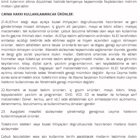
limit tutarının altına düşülmesi halinde kampanya kapsamında faydalanılan indirim
miktarı iptal edilir.
CAYMA HAKKI KULLANILAMAYACAK ÜRÜNLER:
21.ALICI’nın isteği veya açıkça kişisel ihtiyaçları doğrultusunda hazırlanan ve geri
gönderilmeye müsait olmayan, iç giyim alt parçaları, mayo ve bikini altları, makyaj
malzemeleri, tek kullanımlık ürünler, çabuk bozulma tehlikesi olan veya son kullanma
tarihi geçme ihtimali olan mallar, ALICI’ya teslim edilmesinin ardından ALICI tarafından
ambalajı açıldığı takdirde iade edilmesi sağlık ve hijyen açısından uygun olmayan
ürünler, teslim edildikten sonra başka ürünlerle karışan ve doğası gereği ayrıştırılması
mümkün olmayan ürünler, Abonelik sözleşmesi kapsamında sağlananlar dışında, gazete
ve dergi gibi süreli yayınlara ilişkin mallar, Elektronik ortamda anında ifa edilen
hizmetler veya tüketiciye anında teslim edilen gayrimaddi mallar, ile ses veya görüntü
kayıtlarının, kitap, dijital içerik, yazılım programlarının, veri kaydedebilme ve veri
depolama cihazlarının, bilgisayar sarf malzemelerinin, ambalajının ALICI tarafından
açılmış olması halinde iadesi Yönetmelik gereği mümkün değildir. Ayrıca Cayma hakkı
süresi sona ermeden önce, tüketicinin onayı ile ifasına başlanan hizmetlere ilişkin cayma
hakkının kullanılması da Yönetmelik gereği mümkün değildir.
22.Kozmetik ve kişisel bakım ürünleri, iç giyim ürünleri, mayo, bikini, kitap,
kopyalanabilir yazılım ve programlar, DVD, VCD, CD ve kasetler ile kırtasiye sarf
malzemeleri (toner, kartuş, şerit vb.) iade edilebilmesi için ambalajlarının açılmamış,
denenmemiş, bozulmamış ve kullanılmamış olmaları gerekir.
23. Aşağıdaki mesafeli sözleşmeler yönetmeliği gereğince; cayma hakkının
kullanılmayacak ürünler,
Tüketicinin istekleri veya kişisel ihtiyaçları doğrultusunda hazırlanan mallara ilişkin
sözleşmeler.
Çabuk bozulabilen veya son kullanma tarihi geçebilecek malların teslimine ilişkin