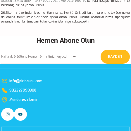
SUBESI-IZMIR IBAN : TR87 0001 2001 7760 0010 1000 60
bankası hesaplarımızdan (TL)
herhangi birine yapabilirsiniz.
26.Sitemiz üzerinden kredi kartlarınız ile, Her türlü kredi kartınıza online tek ödeme ya
da online taksit imkânlarından yararlanabilirsiniz. Online ödemelerinizde siparişiniz
sonunda kredi kartınızdan tutar çekim işlemi gerçekleşecektir
Hemen Abone Olun
KAYDET
info@pirincunu.com
902327990308
Menderes / İzmir