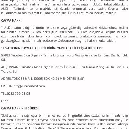
ambalajı yırtılmış vb. hasarlı ve ayıplı mal/hizmeti kargo şirketinden teslim
almayacaktır. Teslim alınan mal/hizmetin hasarsız ve sağlam olduğu kabul edilecektir.
ALICI , Teslimden sonra mal/hizmeti özenle korunmak zorundadır. Cayma hakkı
kullanılacaksa mal/hizmet kullanılmamalıdır. Ürünle Fatura da iade edilmelidir.
CAYMA HAKKI:
11.ALICI; satın aldığı ürünün kendisine veya gösterdiği adresteki kişi/kuruluşa teslim
tarihinden itibaren 14 (on dört) gün içerisinde, SATICI’ya aşağıdaki iletişim bilgileri
üzerinden bildirmek şartıyla hiçbir hukuki ve cezai sorumluluk üstlenmeksizin ve hiçbir
gerekçe göstermeksizin malı reddederek sözleşmeden cayma hakkını kullanabilir.
12.SATICININ CAYMA HAKKI BİLDİRİMİ YAPILACAK İLETİŞİM BİLGİLERİ:
ŞİRKET Yücebaş Gıda Organik Tarım Ürünleri Kuru Meyve Pirinç ve Un San. Dış Tic. Ltd.
Şti.
ADI/UNVANI: Yücebaş Gıda Organik Tarım Ürünleri Kuru Meyve Pirinç ve Un San. Dış
Tic. Ltd. Şti.
ADRES:İTOB OSB MAH. 10005 SOK NO:24 MENDERES İZMİR
EPOSTA:info@yucebasfood.com
TEL:0232 799 03 08
FAKS:
CAYMA HAKKININ SÜRESİ:
13.Alıcı, satın aldığı eğer bir hizmet ise, bu 14 günlük süre sözleşmenin imzalandığı
tarihten itibaren başlar. Cayma hakkı süresi sona ermeden önce, tüketicinin onayı ile
hizmetin ifasına başlanan hizmet sözleşmelerinde cayma hakkı kullanılamaz. Alıcı’ya
Cayma hakkına ilişkin bildirim Mesafeli Sözleşmelerde ve İptal Koşullarında sunulmuş