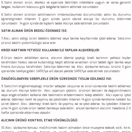
5.Satın alınan ürün, eksiksiz ve siparişte belirtilen niteliklere uygun ve varsa garanti
belgesi, kullanım kılavuzu gibi belgelerle teslim edilmek zorundadır.
6.Satın alınan ürünün satılmasının imkansızlaşması durumunda, satıcı bu durumu
öğrendiğinden itibaren 3 gün içinde yazılı olarak alıcıya bu durumu bildirmek
zorundadır. 14 gün içinde de toplam bedel Alıcı’ya iade edilmek zorundadır.
SATIN ALINAN ÜRÜN BEDELİ ÖDENMEZ İSE:
7.Alıcı, satın aldığı ürün bedelini ödemez veya banka kayıtlarında iptal ederse, Satıcının
ürünü teslim yükümlülüğü sona erer.
KREDİ KARTININ YETKİSİZ KULLANIMI İLE YAPILAN ALIŞVERİŞLER:
8.Ürün teslim edildikten sonra, alıcının ödeme yaptığı kredi kartının yetkisiz kişiler
tarafından haksız olarak kullanıldığı tespit edilirse ve satılan ürün bedeli ilgili banka veya
finans kuruluşu tarafından Satıcı'ya ödenmez ise, Alıcı, sözleşme konusu ürünü 3 gün
içerisinde nakliye gideri SATICI’ya ait olacak şekilde SATICI’ya iade etmek zorundadır.
ÖNGÖRÜLEMEYEN SEBEPLERLE ÜRÜN SÜRESİNDE TESLİM EDİLEMEZ İSE:
9.Satıcı’nın öngöremeyeceği mücbir sebepler oluşursa ve ürün süresinde teslim edilemez
ise, durum Alıcı’ya bildirilir. Alıcı, siparişin iptalini, ürünün benzeri ile değiştirilmesini
veya engel ortadan kalkana dek teslimatın ertelenmesini talep edebilir. Alıcı siparişi iptal
ederse; ödemeyi nakit ile yapmış ise iptalinden itibaren 14 gün içinde kendisine nakden bu
ücret ödenir. Alıcı, ödemeyi kredi kartı ile yapmış ise ve iptal ederse, bu iptalden itibaren
yine 14 gün içinde ürün bedeli bankaya iade edilir, ancak bankanın alıcının hesabına 2-3
hafta içerisinde aktarması olasıdır.
ALICININ ÜRÜNÜ KONTROL ETME YÜKÜMLÜLÜĞÜ:
10.Alıcı, sözleşme konusu mal/hizmeti teslim almadan önce muayene edecek; ezik, kırık,