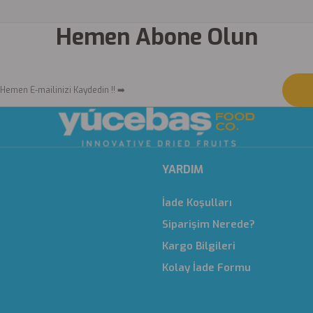
Hemen Abone Olun
YARDIM
İade Koşulları
Siparişim Nerede?
Kargo Bilgileri
Kolay İade Formu