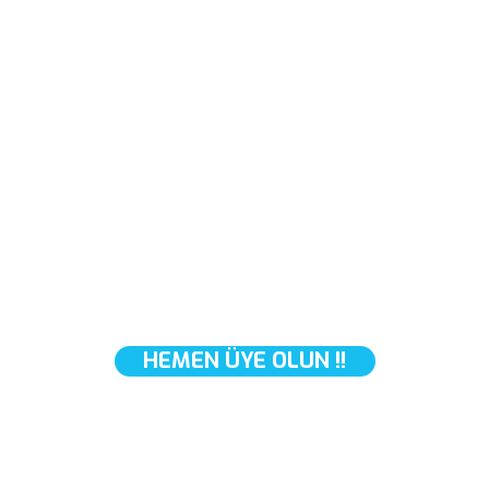
Pir
Firmanıza Tanımlı Ödeme
Koşuluyla
SİPARİŞ AÇMAK İÇİN
2010 yılında
gereklilik
HEMEN ÜYE OLUN !!
anlayışımız 
firmamızı üst
kapasite ve
karşılayacak k
güne %100 yerli