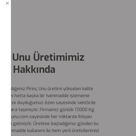
inç Unu Üretimimiz
Hakkında
 başladığımız Pirinç Unu üretimi yükselen kalite
leri, aynı hatta başka bir hammadde işlememe
ve işimize duyduğumuz özen sayesinde sektörde
 sıralara taşımıştır. Firmamız günlük 17.000 Kg
 pirincunu.com sayesinde her miktarda ihtiyacı
onuma gelmiştir. Üretime başladığımız günden bu
 hammadde kullanımı ile hem yerli üreticilerimizi