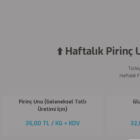
⬆️ Haftalık Pirinç 
Türkiy
Haftalık F
Pirinç Unu (Geleneksel Tatlı
Gl
Üretimi İçin)
35,00 TL
/ KG
+ KDV
32