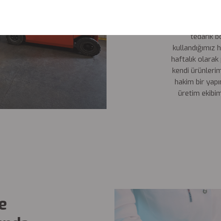
destekleme
minimalize etm
civarı oldu
tedarik b
kullandığımız 
haftalık olara
kendi ürünlerim
hakim bir yapı
üretim ekibi
e