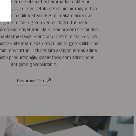
kte, hem de olası ithal hammadde risklerini
ekteyiz. Türkiye çeltik üretiminin bir milyon ton
ğu tahmin edilmektedir. Resmi makamlardan ve
ölgelerimizden gelen veriler doğrultusunda
hammadde fiyatlarını da kirikpirinc.com sitesinden
k paylaşmaktayız. Pirinç unu üretimimizin %30'unu
izde kullanmamızdan ötürü kalite gerekliliklerine
mız mevcuttur. Hızlı iletişim aksiyon almak adına
mizle production@yucebasfood.com adresinden
iletişime geçebilirsiniz.
Devamını Oku