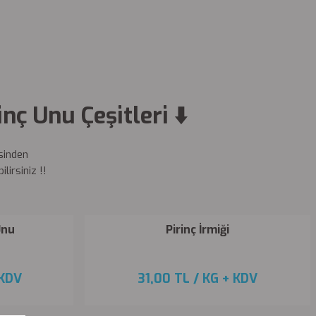
inç Unu Çeşitleri ⬇️
isinden
lirsiniz !!
Unu
Pirinç İrmiği
KDV
31,00 TL
/ KG
+ KDV