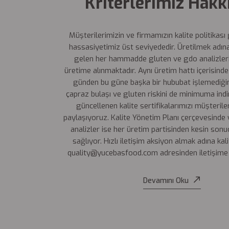
Kriterlerimiz Hakk
Müşterilerimizin ve firmamızın kalite politikası
hassasiyetimiz üst seviyededir. Üretilmek adı
gelen her hammadde gluten ve gdo analizler
üretime alınmaktadır. Aynı üretim hattı içerisin
günden bu güne başka bir hububat işlemediğimi
çapraz bulaşı ve gluten riskini de minimuma indir
güncellenen kalite sertifikalarımızı müşteriler
paylaşıyoruz. Kalite Yönetim Planı çerçevesinde 
analizler ise her üretim partisinden kesin son
sağlıyor. Hızlı iletişim aksiyon almak adına kal
quality@yucebasfood.com adresinden iletişime g
Devamını Oku