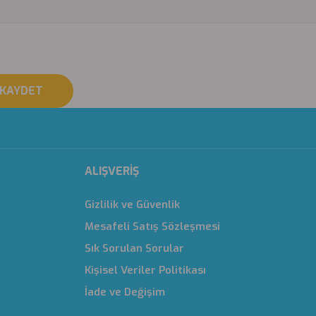
KAYDET
ALIŞVERİŞ
Gizlilik ve Güvenlik
Mesafeli Satış Sözleşmesi
Sık Sorulan Sorular
Kişisel Veriler Politikası
İade ve Değişim