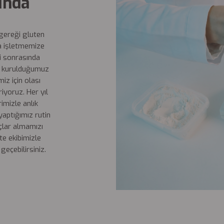
ında
 gereği gluten
na işletmemize
i sonrasında
de kurulduğumuz
z için olası
iyoruz. Her yıl
imizle anlık
yaptığımız rutin
uçlar almamızı
ite ekibimizle
eçebilirsiniz.