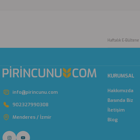
KURUMSAL
Hakkımızda
info@pirincunu.com
Basında Biz
902327990308
İletişim
Menderes / İzmir
Blog