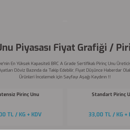
Unu Piyasası Fiyat Grafiği / Pir
e'nin En Yüksek Kapasiteli BRC A Grade Sertifikalı Pirinç Unu Üretic
iyatları Döviz Bazında da Takip Edebilir, Fiyat Düşünce Haberdar Olabi
Ürünleri İncelemek için Sayfayı Aşağı Kaydırın !!
utensiz Pirinç Unu
Standart Pirinç 
,00 TL
/ KG
+ KDV
33,00 TL
/ KG
+ 